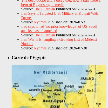
The dead doctor and a dicey diet: how a ban made a
hero of Egypt’s rogue medic
Source:
The Guardian
Published on: 2026-07-31
Iran Says It Targeted U.S. Military in Kuwait With
Drones
Source:
Nytimes
Published on: 2026-07-31
Iraq says it had ‘no prior knowledge’ of US-Saudi
attacks – as it happened
Source:
The Guardian
Published on: 2026-07-31
Iran War Is Entangling a Growing List of Mideast
Nations
Source:
Nytimes
Published on: 2026-07-30
Carte de l’Egypte