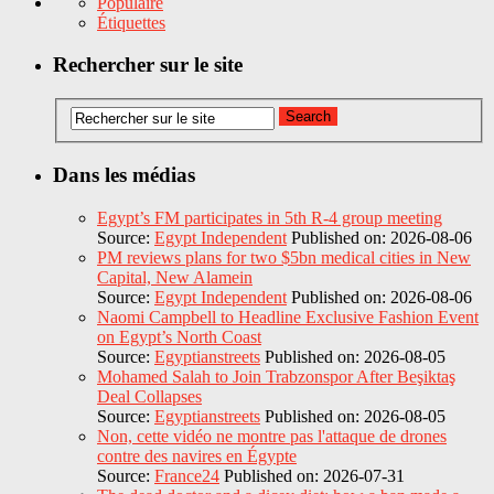
Populaire
Étiquettes
Rechercher sur le site
Dans les médias
Egypt’s FM participates in 5th R-4 group meeting
Source:
Egypt Independent
Published on: 2026-08-06
PM reviews plans for two $5bn medical cities in New
Capital, New Alamein
Source:
Egypt Independent
Published on: 2026-08-06
Naomi Campbell to Headline Exclusive Fashion Event
on Egypt’s North Coast
Source:
Egyptianstreets
Published on: 2026-08-05
Mohamed Salah to Join Trabzonspor After Beşiktaş
Deal Collapses
Source:
Egyptianstreets
Published on: 2026-08-05
Non, cette vidéo ne montre pas l'attaque de drones
contre des navires en Égypte
Source:
France24
Published on: 2026-07-31