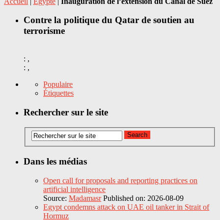
Accueil
|
Égypte
|
Inauguration de l’extension du Canal de Suez
Contre la politique du Qatar de soutien au
terrorisme
: ,
: ,
Populaire
Étiquettes
Rechercher sur le site
Dans les médias
Open call for proposals and reporting practices on
artificial intelligence
Source:
Madamasr
Published on: 2026-08-09
Egypt condemns attack on UAE oil tanker in Strait of
Hormuz