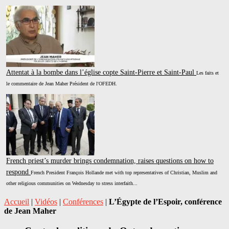
Attentat à la bombe dans l’église copte Saint-Pierre et Saint-Paul
Les faits et
le commentaire de Jean Maher Président de l'OFEDH.
French priest’s murder brings condemnation, raises questions on how to
respond
French President François Hollande met with top representatives of Christian, Muslim and
other religious communities on Wednesday to stress interfaith...
Accueil
|
Vidéos
|
Conférences
|
L’Égypte de l’Espoir, conférence
de Jean Maher